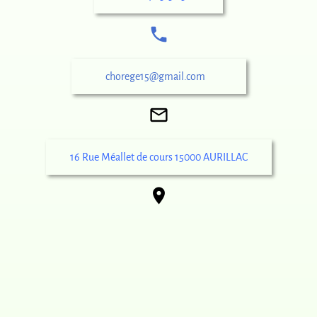
local_phone
chorege15@gmail.com
mail_outline
16 Rue Méallet de cours 15000 AURILLAC
place