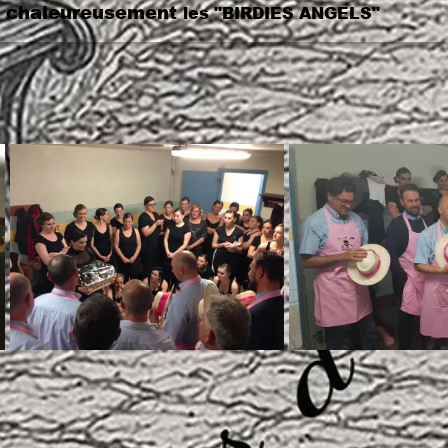
sement
les
"BIRDIES ANGELS"