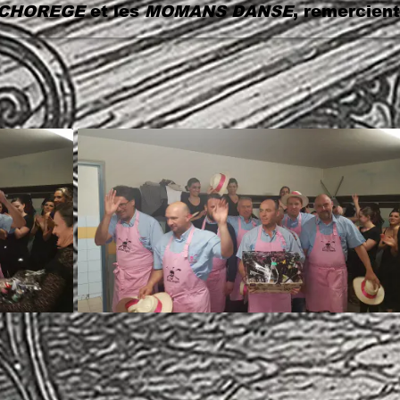
 les
MOMANS DANSE
, remercient chaleureu